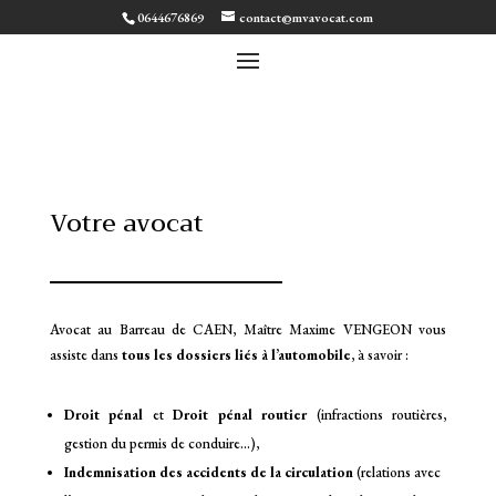
0644676869
contact@mvavocat.com
Votre avocat
Avocat au Barreau de CAEN, Maître Maxime VENGEON vous
assiste dans
tous les dossiers liés à l’automobile
, à savoir :
Droit pénal
et
Dr
oit pénal routier
(infractions routières,
gestion du permis de conduire…),
Indemnisation des accidents de la circulation
(relations avec